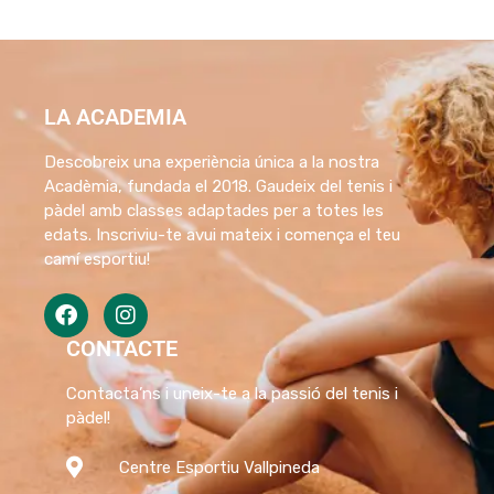
LA ACADEMIA
Descobreix una experiència única a la nostra
Acadèmia, fundada el 2018. Gaudeix del tenis i
pàdel amb classes adaptades per a totes les
edats. Inscriviu-te avui mateix i comença el teu
camí esportiu!
CONTACTE
Contacta’ns i uneix-te a la passió del tenis i
pàdel!
Centre Esportiu Vallpineda