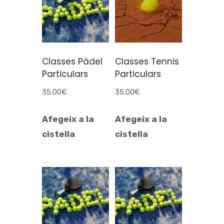
Classes Pàdel
Classes Tennis
Particulars
Particulars
35.00
€
35.00
€
Afegeix a la
Afegeix a la
cistella
cistella