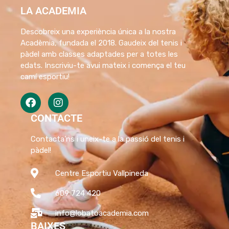
LA ACADEMIA
Descobreix una experiència única a la nostra
Acadèmia, fundada el 2018. Gaudeix del tenis i
pàdel amb classes adaptades per a totes les
edats. Inscriviu-te avui mateix i comença el teu
camí esportiu!
CONTACTE
Contacta’ns i uneix-te a la passió del tenis i
pàdel!
Centre Esportiu Vallpineda
609 724 420
info@lobatoacademia.com
BAIXES