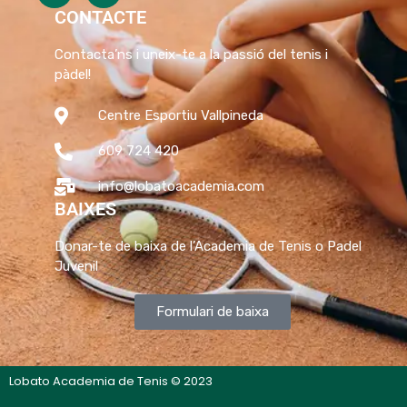
CONTACTE
Contacta’ns i uneix-te a la passió del tenis i
pàdel!
Centre Esportiu Vallpineda
609 724 420
info@lobatoacademia.com
BAIXES
Donar-te de baixa de l’Academia de Tenis o Padel
Juvenil
Formulari de baixa
Lobato Academia de Tenis © 2023