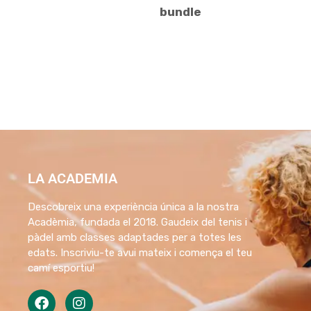
bundle
LA ACADEMIA
Descobreix una experiència única a la nostra
Acadèmia, fundada el 2018. Gaudeix del tenis i
pàdel amb classes adaptades per a totes les
edats. Inscriviu-te avui mateix i comença el teu
camí esportiu!