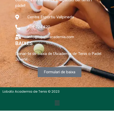
Contacta’ns i uneix-te a la passió del tenis i
pàdel!
Centre Esportiu Vallpineda
609 724 420
info@lobatoacademia.com
BAIXES
Donar-te de baixa de l’Academia de Tenis o Padel
Juvenil
Formulari de baixa
Lobato Academia de Tenis © 2023