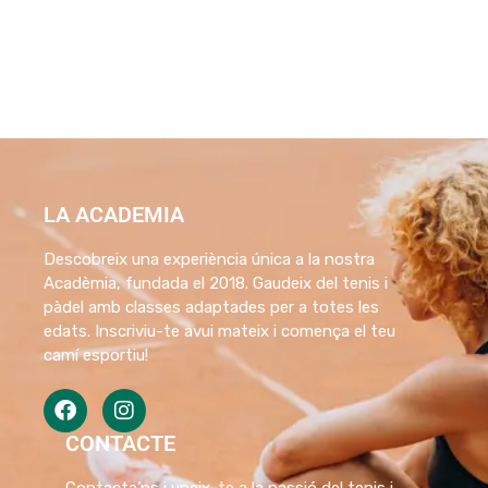
LA ACADEMIA
Descobreix una experiència única a la nostra
Acadèmia, fundada el 2018. Gaudeix del tenis i
pàdel amb classes adaptades per a totes les
edats. Inscriviu-te avui mateix i comença el teu
camí esportiu!
CONTACTE