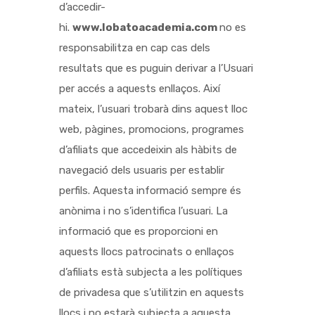
d’accedir-
hi.
www.lobatoacademia.com
no es
responsabilitza en cap cas dels
resultats que es puguin derivar a l’Usuari
per accés a aquests enllaços. Així
mateix, l’usuari trobarà dins aquest lloc
web, pàgines, promocions, programes
d’afiliats que accedeixin als hàbits de
navegació dels usuaris per establir
perfils. Aquesta informació sempre és
anònima i no s’identifica l’usuari. La
informació que es proporcioni en
aquests llocs patrocinats o enllaços
d’afiliats està subjecta a les polítiques
de privadesa que s’utilitzin en aquests
llocs i no estarà subjecta a aquesta