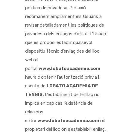
política de privadesa. Per això
recomanem àmpliament els Usuaris a
revisar detalladament les polítiques de
privadesa dels enllaços d’afiliat. L’Usuari
que es proposi establir qualsevol
dispositiu tècnic d’enllaç des del lloc
web al
portal
www.lobatoacademia.com
haurà d’obtenir l’autorització prèvia i
escrita de
LOBATO ACADEMIA DE
TENNIS
.
L’establiment de l’enllaç no
implica en cap cas l’existència de
relacions
entre
www.lobatoacademia.com
i el
propietari del lloc on s’estableixi l’enllaç,