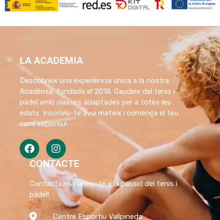
LA ACADEMIA
Descobreix una experiència única a la nostra
Acadèmia, fundada el 2018. Gaudeix del tenis i
pàdel amb classes adaptades per a totes les
edats. Inscriviu-te avui mateix i comença el teu
camí esportiu!
CONTACTE
Contacta’ns i uneix-te a la passió del tenis i
pàdel!
Centre Esportiu Vallpineda